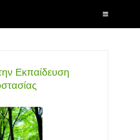
 την Εκπαίδευση
οστασίας