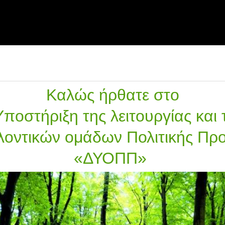
Καλώς ήρθατε στο
 Υποστήριξη της λειτουργίας και
λοντικών ομάδων Πολιτικής Πρ
«ΔΥΟΠΠ»